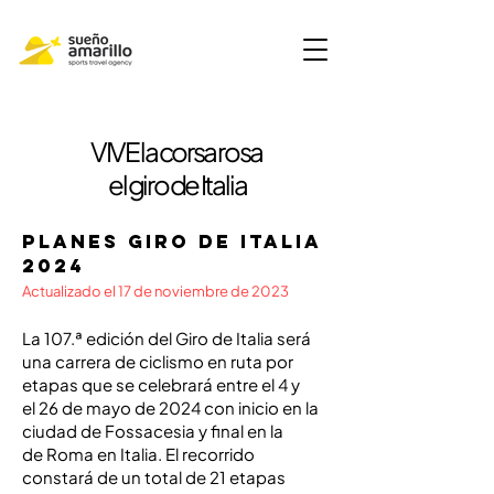
VIVE la corsa rosa
el giro de
Italia
planES GIRO DE ITALIA
2024
Actualizado el 17 de noviembre de 2023
La 107.ª edición del
Giro de Italia
será
una carrera de
ciclismo en ruta por
etapas
que se celebrará entre el 4 y
el
26 de mayo
de
2024
con inicio en la
ciudad de
Fossacesia
y final en la
de
Roma
en
Italia
. El recorrido
constará de un total de 21 etapas