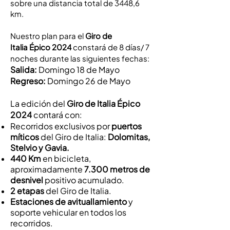
sobre una distancia total de 3448,6
km.
Nuestro plan para el
Giro de
Italia
Épico
2024
constará de 8 días/ 7
noches durante las siguientes fechas:
S
alida:
Domi
ngo 18
de Mayo
Regreso:
Domingo 26
de Mayo
La edición del
Giro de Italia Épico
2024
contará con:
Recorridos exclusivos por
puertos
míticos
del Giro de Italia:
Dolomitas,
Stelvio y Gavia.
440 Km
en bicicleta,
aproximadamente
7.300 metros de
desnivel
positivo acumulado.
2 etapas
del Giro de Italia.
Estaciones de avituallamiento
y
soporte vehicular en todos los
recorridos.