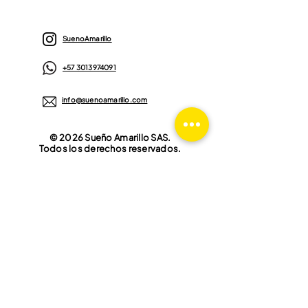
SuenoAmarillo
+57 3013974091​
info@suenoamarillo.com
© 2026 Sueño Amarillo SAS.
Todos los derechos reservados.
Política para el tratamiento de datos
personales
T
é
rminos y condiciones Ciclismo
Registro Nacional de Turismo
Téminos y condiciones Fútbol
Código de conducta